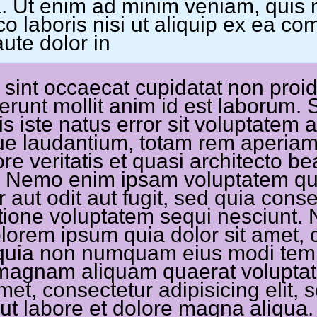
a. Ut enim ad minim veniam, quis n
co laboris nisi ut aliquip ex ea 
ute dolor in
sint occaecat cupidatat non proide
serunt mollit anim id est laborum. 
 iste natus error sit voluptatem
e laudantium, totam rem aperiam
ore veritatis et quasi architecto be
. Nemo enim ipsam voluptatem qui
 aut odit aut fugit, sed quia con
atione voluptatem sequi nesciunt
olorem ipsum quia dolor sit amet, 
d quia non numquam eius modi temp
 magnam aliquam quaerat volupta
amet, consectetur adipisicing elit
 ut labore et dolore magna aliqua