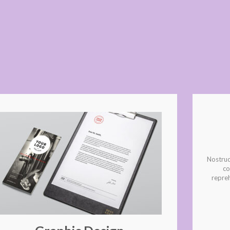
Nostrud 
co
repreh