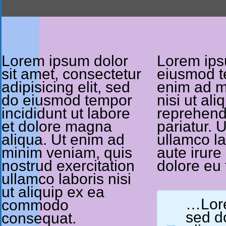
Lorem ipsum dolor
Lorem ipsu
sit amet, consectetur
eiusmod te
adipisicing elit, sed
enim ad mi
do eiusmod tempor
nisi ut al
incididunt ut labore
reprehende
et dolore magna
pariatur. 
aliqua. Ut enim ad
ullamco la
minim veniam, quis
aute irure
nostrud exercitation
dolore eu f
ullamco laboris nisi
ut aliquip ex ea
…Lorem
commodo
sed d
consequat.