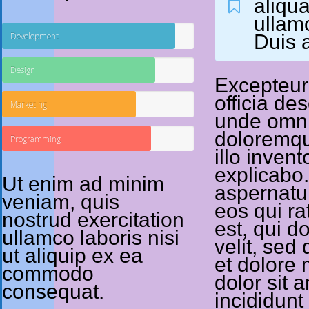
aliqu
ullam
Development
Duis a
Design
Excepteur 
officia de
Marketing
unde omnis
doloremqu
Programming
illo invent
explicabo
Ut enim ad minim
aspernatur
veniam, quis
eos qui r
nostrud exercitation
est, qui d
ullamco laboris nisi
velit, se
ut aliquip ex ea
et dolore
commodo
dolor sit 
consequat.
incididunt