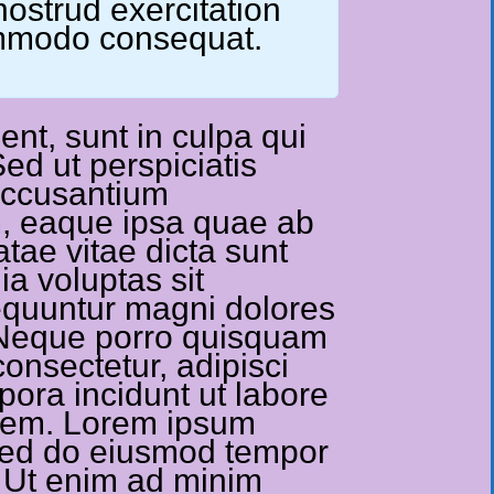
ostrud exercitation
commodo consequat.
nt, sunt in culpa qui
Sed ut perspiciatis
 accusantium
, eaque ipsa quae ab
atae vitae dicta sunt
a voluptas sit
sequuntur magni dolores
. Neque porro quisquam
consectetur, adipisci
ora incidunt ut labore
tem. Lorem ipsum
, sed do eiusmod tempor
. Ut enim ad minim