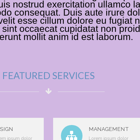
is nostrud exercitation ullamco lab
 consequat. Duis aute irure dolo
elit esse cillum dolore eu fugiat n
sint occaecat cupidatat non proide
serunt mollit anim id est laborum.
FEATURED SERVICES
SIGN
MANAGEMENT
em ipsum dolor
Lorem ipsum dolor