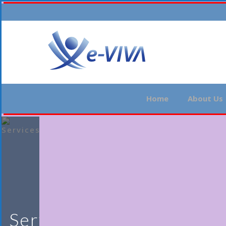
Home
About Us
Services