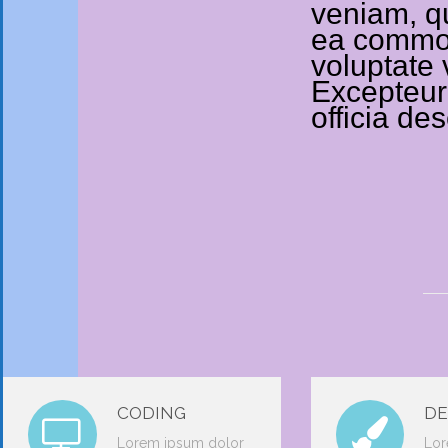
veniam, qu
ea commodo
voluptate v
Excepteur 
officia de
CODING
DE
Lorem ipsum dolor
Lor