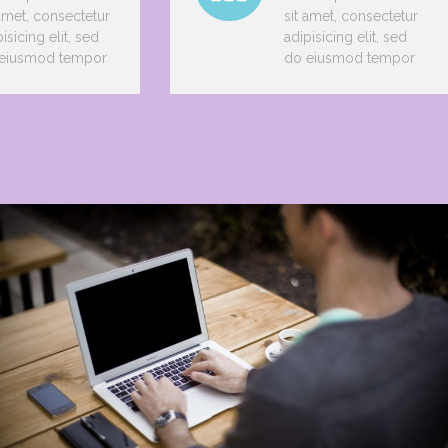
 amet, consectetur
sit amet, consectetur
isicing elit, sed
adipisicing elit, sed
eiusmod tempor
do eiusmod tempor