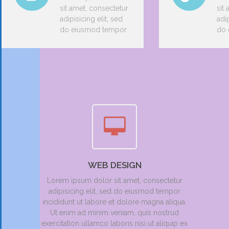
sit amet, consectetur
sit
adipisicing elit, sed
adip
do eiusmod tempor
do 
WEB DESIGN
Lorem ipsum dolor sit amet, consectetur
adipisicing elit, sed do eiusmod tempor
incididunt ut labore et dolore magna aliqua.
Ut enim ad minim veniam, quis nostrud
exercitation ullamco laboris nisi ut aliquip ex