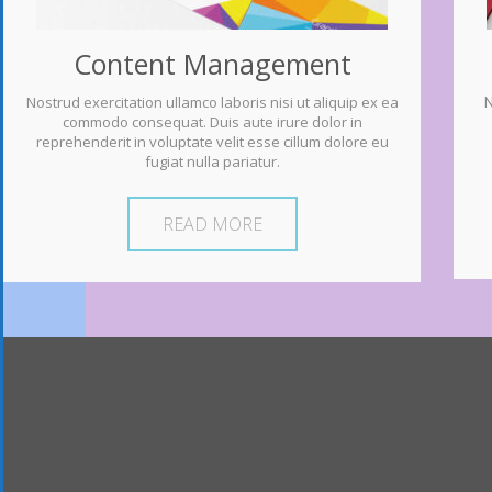
Content Management
Nostrud exercitation ullamco laboris nisi ut aliquip ex ea
N
commodo consequat. Duis aute irure dolor in
reprehenderit in voluptate velit esse cillum dolore eu
fugiat nulla pariatur.
READ MORE